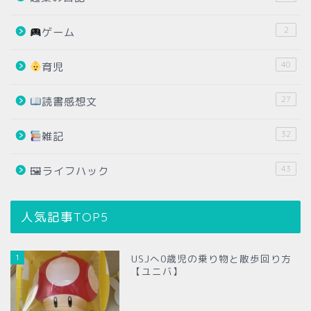
2
ゲーム
40
育児
27
読書感想文
32
雑記
43
🖼ライフハック
人気記事TOP5
1
USJへ0歳児の乗り物と散歩回り方
【ユニバ】