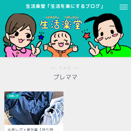
生活楽堂「生活を楽にするブログ」
― TAG ―
プレママ
出産レポ
出産レポ＊番外編【持ち物