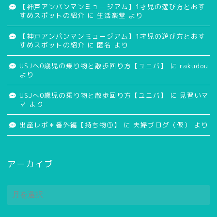
【神戸アンパンマンミュージアム】1才児の遊び方とおす
すめスポットの紹介
に
生活楽堂
より
【神戸アンパンマンミュージアム】1才児の遊び方とおす
すめスポットの紹介
に
匿名
より
USJへ0歳児の乗り物と散歩回り方【ユニバ】
に
rakudou
より
USJへ0歳児の乗り物と散歩回り方【ユニバ】
に
見習いマ
マ
より
出産レポ＊番外編【持ち物①】
に
夫婦ブログ（仮）
より
アーカイブ
ア
ー
カ