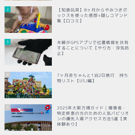
2
【知恵玩具】8ヶ月からやみつきボ
ックスを使った感想+隠しコマンド
集【口コミ】
3
夫婦がGPSアプリで位置情報を共有
することについて【やり方・浮気防
止】
4
7ヶ月赤ちゃんと1泊2日旅行 持ち
物リスト【USJ編】
5
2025年大阪万博ガイド｜障害者・
特定疾患の方のための人気パビリオ
ンの優先入場アクセス方法5選【実
体験あり】