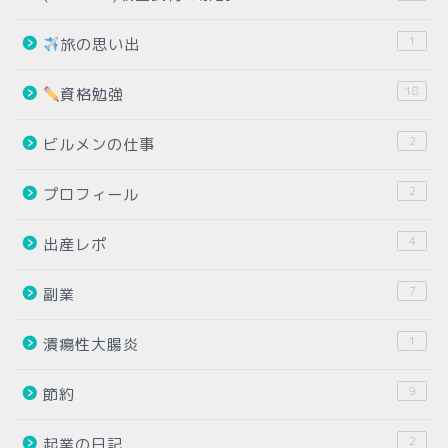
1
旅の思い出
18
資格勉強
2
ビルメンの仕事
2
プロフィール
4
出産レポ
7
副業
1
潰瘍性大腸炎
9
節約
2
起業の日記