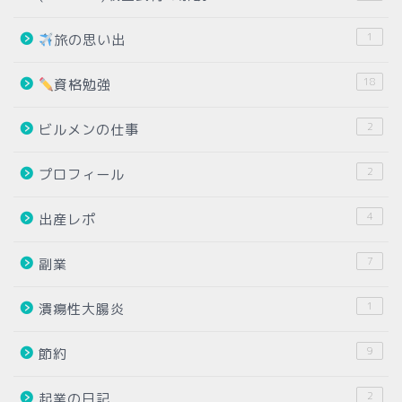
1
旅の思い出
18
資格勉強
2
ビルメンの仕事
2
プロフィール
4
出産レポ
7
副業
1
潰瘍性大腸炎
9
節約
2
起業の日記