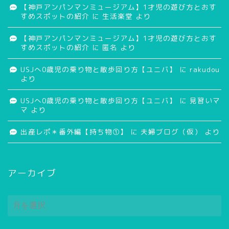
【神戸アンパンマンミュージアム】1才児の遊び方とおす
すめスポットの紹介
に
生活楽堂
より
【神戸アンパンマンミュージアム】1才児の遊び方とおす
すめスポットの紹介
に
匿名
より
USJへ0歳児の乗り物と散歩回り方【ユニバ】
に
rakudou
より
USJへ0歳児の乗り物と散歩回り方【ユニバ】
に
見習いマ
マ
より
出産レポ＊番外編【持ち物①】
に
夫婦ブログ（仮）
より
アーカイブ
ア
ー
カ