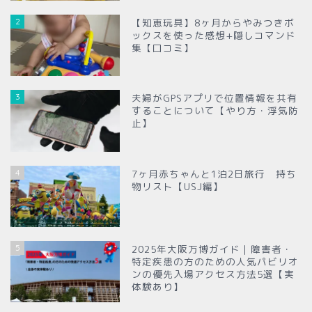
2
【知恵玩具】8ヶ月からやみつきボ
ックスを使った感想+隠しコマンド
集【口コミ】
3
夫婦がGPSアプリで位置情報を共有
することについて【やり方・浮気防
止】
4
7ヶ月赤ちゃんと1泊2日旅行 持ち
物リスト【USJ編】
5
2025年大阪万博ガイド｜障害者・
特定疾患の方のための人気パビリオ
ンの優先入場アクセス方法5選【実
体験あり】