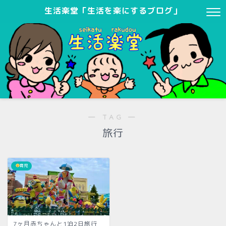
生活楽堂「生活を楽にするブログ」
― TAG ―
旅行
育児
7ヶ月赤ちゃんと1泊2日旅行