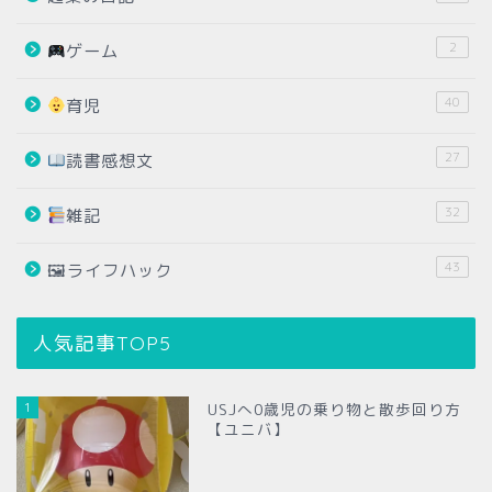
2
ゲーム
40
育児
27
読書感想文
32
雑記
43
🖼ライフハック
人気記事TOP5
1
USJへ0歳児の乗り物と散歩回り方
【ユニバ】