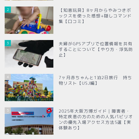
2
【知恵玩具】8ヶ月からやみつきボ
ックスを使った感想+隠しコマンド
集【口コミ】
3
夫婦がGPSアプリで位置情報を共有
することについて【やり方・浮気防
止】
4
7ヶ月赤ちゃんと1泊2日旅行 持ち
物リスト【USJ編】
5
2025年大阪万博ガイド｜障害者・
特定疾患の方のための人気パビリオ
ンの優先入場アクセス方法5選【実
体験あり】