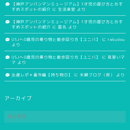
【神戸アンパンマンミュージアム】1才児の遊び方とおす
すめスポットの紹介
に
生活楽堂
より
【神戸アンパンマンミュージアム】1才児の遊び方とおす
すめスポットの紹介
に
匿名
より
USJへ0歳児の乗り物と散歩回り方【ユニバ】
に
rakudou
より
USJへ0歳児の乗り物と散歩回り方【ユニバ】
に
見習いマ
マ
より
出産レポ＊番外編【持ち物①】
に
夫婦ブログ（仮）
より
アーカイブ
ア
ー
カ