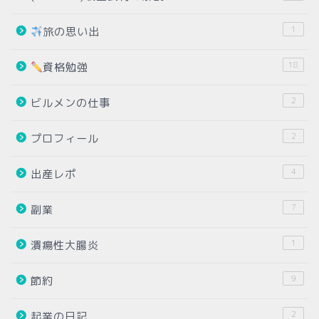
1
旅の思い出
18
資格勉強
2
ビルメンの仕事
2
プロフィール
4
出産レポ
7
副業
1
潰瘍性大腸炎
9
節約
2
起業の日記