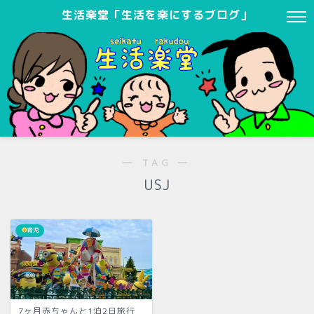
生活楽堂「生活を楽にするブログ」
― TAG ―
USJ
育児
7ヶ月赤ちゃんと1泊2日旅行