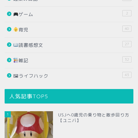
2
ゲーム
40
育児
27
読書感想文
32
雑記
43
🖼ライフハック
人気記事TOP5
1
USJへ0歳児の乗り物と散歩回り方
【ユニバ】