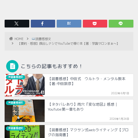
HOME
読書感想文
【要約・感想】顔出しナシでYouTubeで稼ぐ本【著：学識サロンまぁ〜】
こちらの記事もおすすめ！
読書感想文
【読書感想】中田式 ウルトラ・メンタル教本
【著:中田敦彦】
2022年6月1日
読書感想文
【ネタバレあり】雨穴『変な地図』感想｜
YouTube第一章もあり
2026年1月26日
読書感想文
【読書感想】マクサン式webライティング【ブロ
グの指南書】