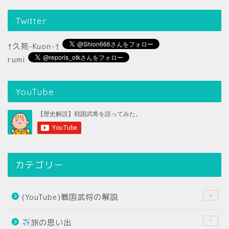
Twitter
†久苑-Kuon-†
rumi
YouTube
カテゴリー
4
(YouTube)戦国武将の解説
1
旅の思い出