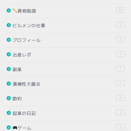
18
資格勉強
2
ビルメンの仕事
2
プロフィール
4
出産レポ
7
副業
1
潰瘍性大腸炎
9
節約
2
起業の日記
2
ゲーム