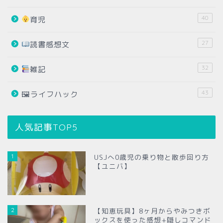
40
育児
27
読書感想文
32
雑記
43
🖼ライフハック
人気記事TOP5
1
USJへ0歳児の乗り物と散歩回り方
【ユニバ】
2
【知恵玩具】8ヶ月からやみつきボ
ックスを使った感想+隠しコマンド