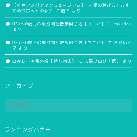
【神戸アンパンマンミュージアム】1才児の遊び方とおす
すめスポットの紹介
に
匿名
より
USJへ0歳児の乗り物と散歩回り方【ユニバ】
に
rakudou
より
USJへ0歳児の乗り物と散歩回り方【ユニバ】
に
見習いマ
マ
より
出産レポ＊番外編【持ち物①】
に
夫婦ブログ（仮）
より
アーカイブ
ア
ー
カ
イ
ブ
ランキングバナー