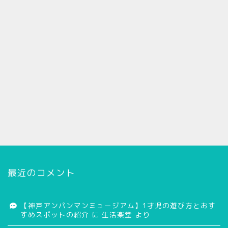
最近のコメント
【神戸アンパンマンミュージアム】1才児の遊び方とおす
すめスポットの紹介
に
生活楽堂
より