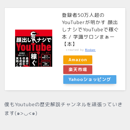
登録者50万人超の
YouTuberが明かす 顔出
しナシでYouTubeで稼ぐ
本 / 学識サロンまぁー
【本】
created by
Rinker
Amazon
楽天市場
Yahooショッピング
僕もYoutubeの歴史解説チャンネルを頑張っていき
ます(๑>◡<๑)