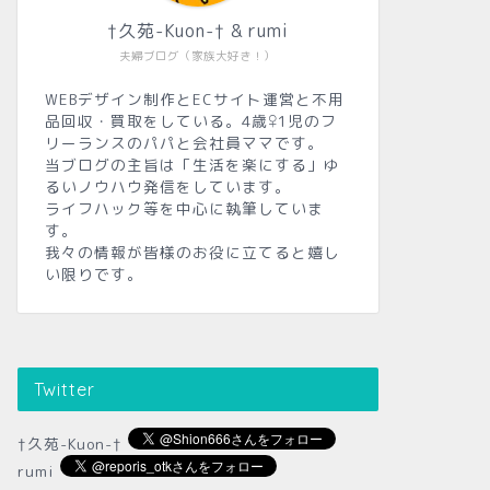
†久苑-Kuon-† & rumi
夫婦ブログ（家族大好き！）
WEBデザイン制作とECサイト運営と不用
品回収・買取をしている。4歳♀1児のフ
リーランスのパパと会社員ママです。
当ブログの主旨は「生活を楽にする」ゆ
るいノウハウ発信をしています。
ライフハック等を中心に執筆していま
す。
我々の情報が皆様のお役に立てると嬉し
い限りです。
Twitter
†久苑-Kuon-†
rumi