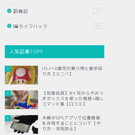
雑記
32
🖼ライフハック
43
人気記事TOP5
USJへ0歳児の乗り物と散歩回
1
り方【ユニバ】
【知恵玩具】8ヶ月からやみつ
2
きボックスを使った感想+隠し
コマンド集【口コミ】
夫婦がGPSアプリで位置情報
3
を共有することについて【や
り方・浮気防止】