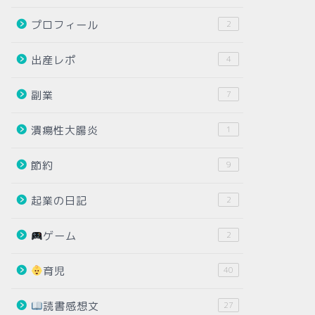
プロフィール
2
出産レポ
4
副業
7
潰瘍性大腸炎
1
節約
9
起業の日記
2
ゲーム
2
育児
40
読書感想文
27