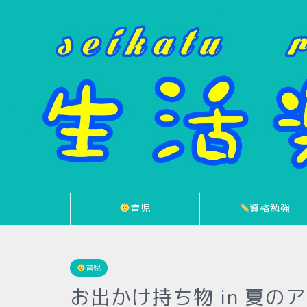
育児
資格勉強
育児
お出かけ持ち物 in 夏