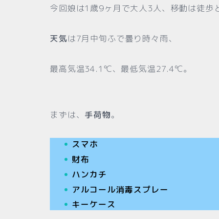
今回娘は1歳9ヶ月で大人3人、移動は徒歩
天気
は7月中旬ふで曇り時々雨、
最高気温34.1℃、最低気温27.4℃。
まずは、
手荷物
。
スマホ
財布
ハンカチ
アルコール消毒スプレー
キーケース