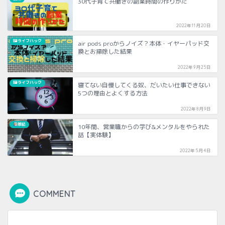
30代子育て共働きの副業時間の作りかた
2022年11月20日
🖼ライフハック
air pods proからノイズ？本体・イヤーパッド交
換とお掃除した結果
2022年9月25日
🖼ライフハック
寝てない自慢してくる奴、だいたい仕事できない
5つの理由とよくする方法
2022年8月9日
雑記
10年間、営業職からの学び&メンタルをやられた
話【実体験】
2022年5月4日
COMMENT