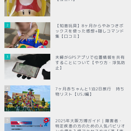
2
【知恵玩具】8ヶ月からやみつきボ
ックスを使った感想+隠しコマンド
集【口コミ】
3
夫婦がGPSアプリで位置情報を共有
することについて【やり方・浮気防
止】
4
7ヶ月赤ちゃんと1泊2日旅行 持ち
物リスト【USJ編】
5
2025年大阪万博ガイド｜障害者・
特定疾患の方のための人気パビリオ