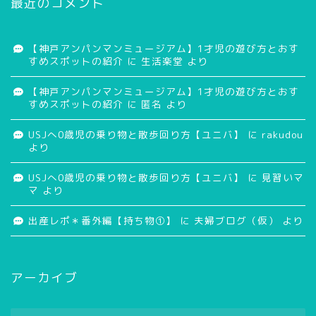
最近のコメント
【神戸アンパンマンミュージアム】1才児の遊び方とおす
すめスポットの紹介
に
生活楽堂
より
【神戸アンパンマンミュージアム】1才児の遊び方とおす
すめスポットの紹介
に
匿名
より
USJへ0歳児の乗り物と散歩回り方【ユニバ】
に
rakudou
より
USJへ0歳児の乗り物と散歩回り方【ユニバ】
に
見習いマ
マ
より
出産レポ＊番外編【持ち物①】
に
夫婦ブログ（仮）
より
アーカイブ
ア