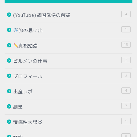
4
(YouTube)戦国武将の解説
1
旅の思い出
18
資格勉強
2
ビルメンの仕事
2
プロフィール
4
出産レポ
7
副業
1
潰瘍性大腸炎
9