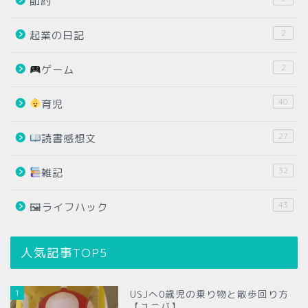
節約
2
起業の日記
2
ゲーム
40
育児
27
読書感想文
32
雑記
43
🖼ライフハック
人気記事TOP5
1
USJへ0歳児の乗り物と散歩回り方
【ユニバ】