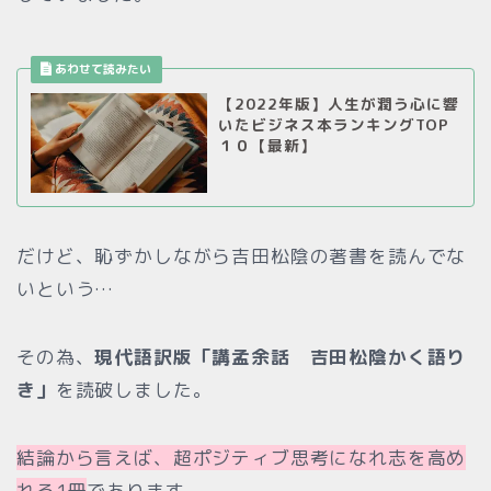
【2022年版】人生が潤う心に響
いたビジネス本ランキングTOP
１０【最新】
だけど、恥ずかしながら吉田松陰の著書を読んでな
いという…
その為、
現代語訳版「講孟余話 吉田松陰かく語り
き」
を読破しました。
結論から言えば、超ポジティブ思考になれ志を高め
れる1冊
であります。