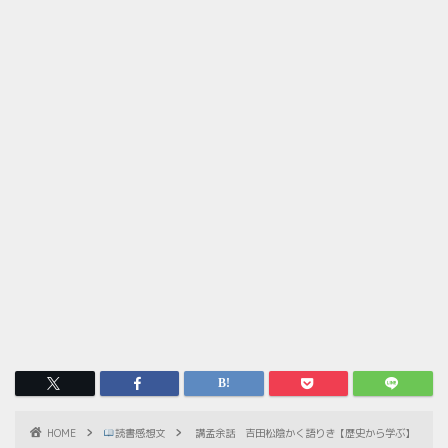
HOME
読書感想文
講孟余話 吉田松陰かく語りき【歴史から学ぶ】