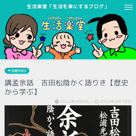
生活楽堂「生活を楽にするブログ」
読書感想文
講孟余話 吉田松陰かく語りき【歴史
から学ぶ】
2022年9月8日
/
2022年9月10日