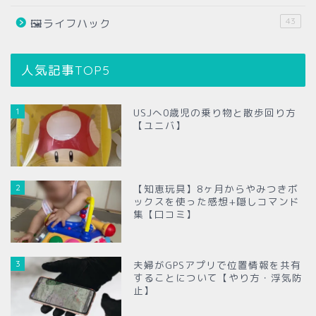
43
🖼ライフハック
人気記事TOP5
1
USJへ0歳児の乗り物と散歩回り方
【ユニバ】
2
【知恵玩具】8ヶ月からやみつきボ
ックスを使った感想+隠しコマンド
集【口コミ】
3
夫婦がGPSアプリで位置情報を共有
することについて【やり方・浮気防
止】