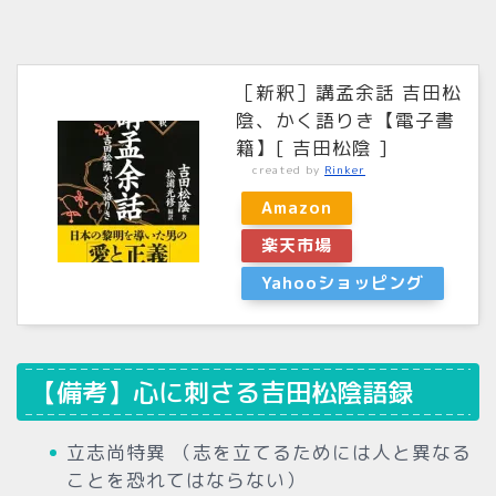
［新釈］講孟余話 吉田松
陰、かく語りき【電子書
籍】[ 吉田松陰 ]
created by
Rinker
Amazon
楽天市場
Yahooショッピング
【備考】心に刺さる吉田松陰語録
立志尚特異 （志を立てるためには人と異なる
ことを恐れてはならない）