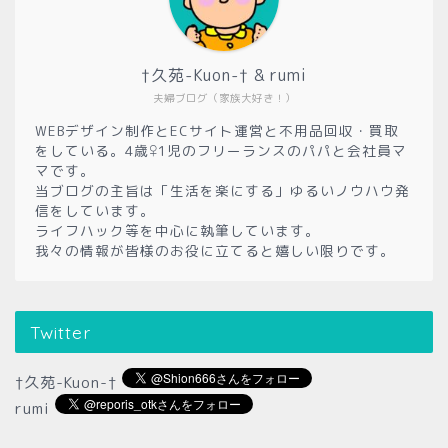
†久苑-Kuon-† & rumi
夫婦ブログ（家族大好き！）
WEBデザイン制作とECサイト運営と不用品回収・買取
をしている。4歳♀1児のフリーランスのパパと会社員マ
マです。
当ブログの主旨は「生活を楽にする」ゆるいノウハウ発
信をしています。
ライフハック等を中心に執筆しています。
我々の情報が皆様のお役に立てると嬉しい限りです。
Twitter
†久苑-Kuon-†
rumi