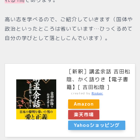
高い志を学べるので、ご紹介していきます（国体や
政治といったところは省いています…ひっくるめて
自分の学びとして落としこんでいます）。
［新釈］講孟余話 吉田松
陰、かく語りき【電子書
籍】[ 吉田松陰 ]
created by
Rinker
Amazon
楽天市場
Yahooショッピング