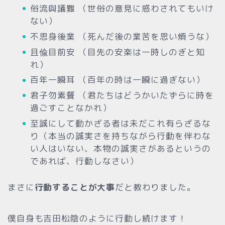
俗流與議難 （世俗の意見に惑わされてもいけ
ない）
不思身後業 （死んだ後の業苦を思い煩うな）
且偸目前安 （目先の安楽は一時しのぎと知
れ）
百年一瞬耳 （百年の時は一瞬に過ぎない）
君子勿素餐 （君たちはどうかいたずらに時を
過ごすことなかれ）
至誠にして動かざる者は未だこれ有らざるな
り（本当の誠実さを持ちながら行動を伴わな
い人はいない、本物の誠実さがあるというの
であれば、行動しなさい）
まさに
行動することが大事
だと教わりました。
僕自身も吉田松陰のように行動し続けます！