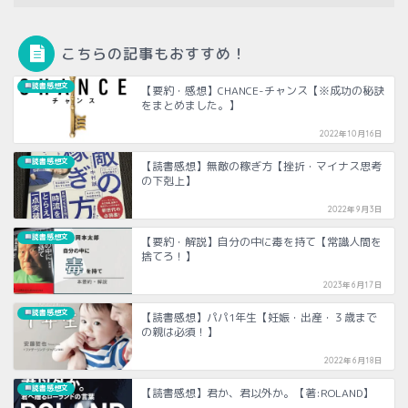
こちらの記事もおすすめ！
読書感想文
【要約・感想】CHANCE-チャンス【※成功の秘訣
をまとめました。】
2022年10月16日
読書感想文
【読書感想】無敵の稼ぎ方【挫折・マイナス思考
の下剋上】
2022年9月3日
読書感想文
【要約・解説】自分の中に毒を持て【常識人間を
捨てろ！】
2023年6月17日
読書感想文
【読書感想】パパ1年生【妊娠・出産・３歳まで
の親は必須！】
2022年6月18日
読書感想文
【読書感想】君か、君以外か。【著:ROLAND】