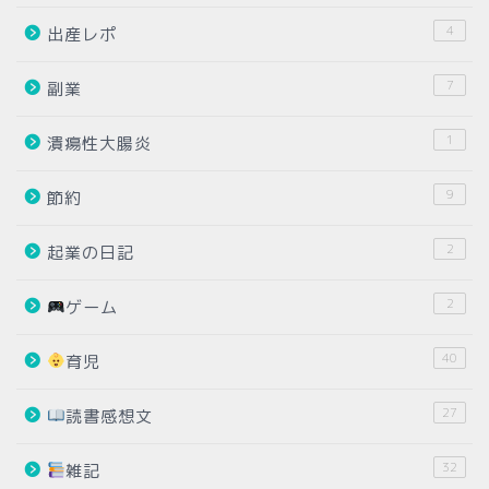
4
出産レポ
7
副業
1
潰瘍性大腸炎
9
節約
2
起業の日記
2
ゲーム
40
育児
27
読書感想文
32
雑記