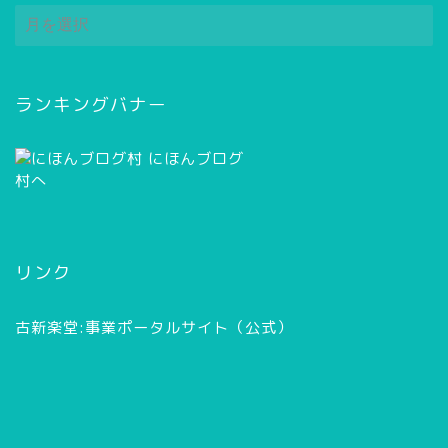
ア
ー
カ
イ
ブ
ランキングバナー
リンク
古新楽堂:事業ポータルサイト（公式）