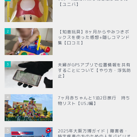
【ユニバ】
2
【知恵玩具】8ヶ月からやみつきボ
ックスを使った感想+隠しコマンド
集【口コミ】
3
夫婦がGPSアプリで位置情報を共有
することについて【やり方・浮気防
止】
4
7ヶ月赤ちゃんと1泊2日旅行 持ち
物リスト【USJ編】
5
2025年大阪万博ガイド｜障害者・
特定疾患の方のための人気パビリオ