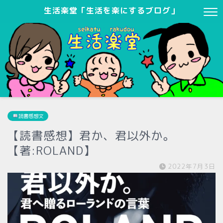
生活楽堂「生活を楽にするブログ」
読書感想文
【読書感想】君か、君以外か。
【著:ROLAND】
2022年7月3日