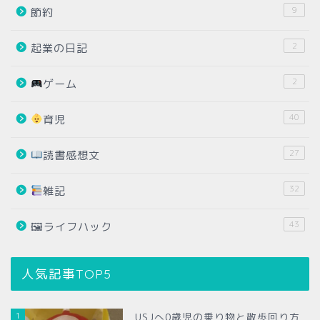
9
節約
2
起業の日記
2
ゲーム
40
育児
27
読書感想文
32
雑記
43
🖼ライフハック
人気記事TOP5
1
USJへ0歳児の乗り物と散歩回り方