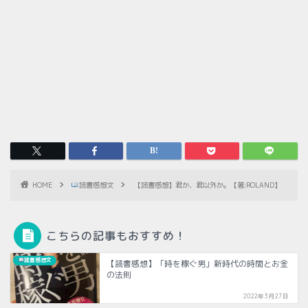
HOME
読書感想文
【読書感想】君か、君以外か。【著:ROLAND】
こちらの記事もおすすめ！
読書感想文
【読書感想】「時を稼ぐ男」新時代の時間とお金
の法則
2022年3月27日