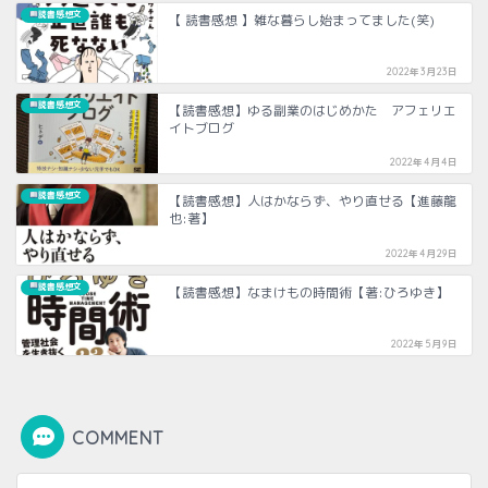
読書感想文
【 読書感想 】雑な暮らし始まってました(笑)
2022年3月23日
読書感想文
【読書感想】ゆる副業のはじめかた アフェリエ
イトブログ
2022年4月4日
読書感想文
【読書感想】人はかならず、やり直せる【進藤龍
也:著】
2022年4月29日
読書感想文
【読書感想】なまけもの時間術【著:ひろゆき】
2022年5月9日
COMMENT