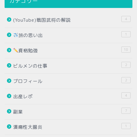
カテゴリー
4
(YouTube)戦国武将の解説
1
旅の思い出
18
資格勉強
2
ビルメンの仕事
2
プロフィール
4
出産レポ
7
副業
1
潰瘍性大腸炎