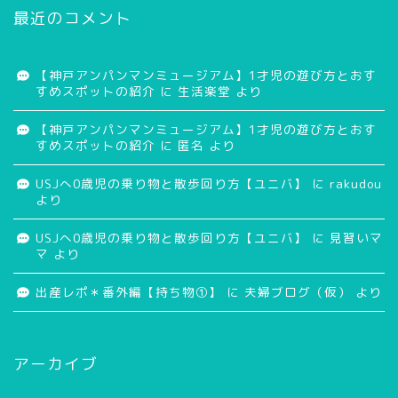
最近のコメント
【神戸アンパンマンミュージアム】1才児の遊び方とおす
すめスポットの紹介
に
生活楽堂
より
【神戸アンパンマンミュージアム】1才児の遊び方とおす
すめスポットの紹介
に
匿名
より
USJへ0歳児の乗り物と散歩回り方【ユニバ】
に
rakudou
より
USJへ0歳児の乗り物と散歩回り方【ユニバ】
に
見習いマ
マ
より
出産レポ＊番外編【持ち物①】
に
夫婦ブログ（仮）
より
アーカイブ