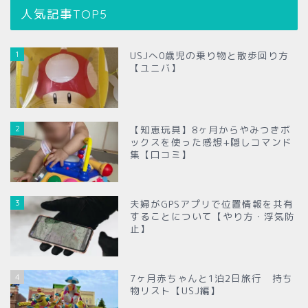
人気記事TOP5
1
USJへ0歳児の乗り物と散歩回り方
【ユニバ】
2
【知恵玩具】8ヶ月からやみつきボ
ックスを使った感想+隠しコマンド
集【口コミ】
3
夫婦がGPSアプリで位置情報を共有
することについて【やり方・浮気防
止】
4
7ヶ月赤ちゃんと1泊2日旅行 持ち
物リスト【USJ編】