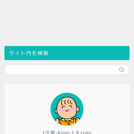
サイト内を検索
†久苑-Kuon-† & rumi