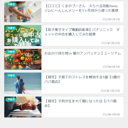
育児
【口コミ】くまのプーさん えらべる回転6way
ジムにへんしんメリーを3ヶ月目から使った感想
2022年6月5日
育児
【前子乗せタイプ電動自転車】パナソニック ギ
ュットの中古を購入してみた結果
2022年9月22日
育児
お出かけ持ち物 in 夏のアンパンマンミュージアム
2023年8月5日
育児
【育児】子育てのストレスを解消する3選【0歳の
パパ視点】
2022年5月25日
育児
【育児】子供が生まれて親になった日【パパ視
点】
2022年4月9日