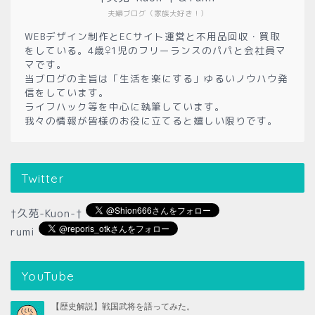
夫婦ブログ（家族大好き！）
WEBデザイン制作とECサイト運営と不用品回収・買取
をしている。4歳♀1児のフリーランスのパパと会社員マ
マです。
当ブログの主旨は「生活を楽にする」ゆるいノウハウ発
信をしています。
ライフハック等を中心に執筆しています。
我々の情報が皆様のお役に立てると嬉しい限りです。
Twitter
†久苑-Kuon-†
rumi
YouTube