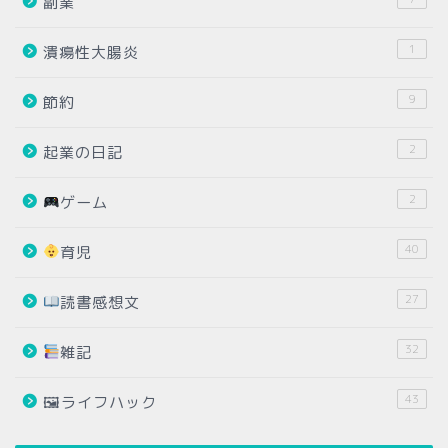
副業
1
潰瘍性大腸炎
9
節約
2
起業の日記
2
ゲーム
40
育児
27
読書感想文
32
雑記
43
🖼ライフハック