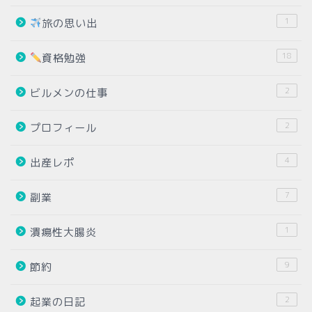
1
旅の思い出
18
資格勉強
2
ビルメンの仕事
2
プロフィール
4
出産レポ
7
副業
1
潰瘍性大腸炎
9
節約
2
起業の日記