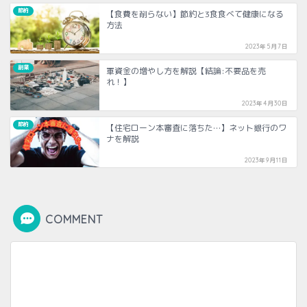
節約
【食費を削らない】節約と3食食べて健康になる
方法
2023年5月7日
副業
軍資金の増やし方を解説【結論:不要品を売
れ！】
2023年4月30日
節約
【住宅ローン本審査に落ちた…】ネット銀行のワ
ナを解説
2023年9月11日
COMMENT