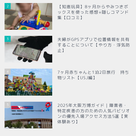
2
【知恵玩具】8ヶ月からやみつきボ
ックスを使った感想+隠しコマンド
集【口コミ】
3
夫婦がGPSアプリで位置情報を共有
することについて【やり方・浮気防
止】
4
7ヶ月赤ちゃんと1泊2日旅行 持ち
物リスト【USJ編】
5
2025年大阪万博ガイド｜障害者・
特定疾患の方のための人気パビリオ
ンの優先入場アクセス方法5選【実
体験あり】