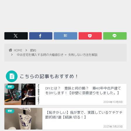
HOME
節約
中古住宅を購入する時の大幅値引き ← 失敗しない方法を解説
こちらの記事もおすすめ！
節約
DIYとは？ 意味と何の略？ 築40年中古戸建て
をDIYします！【砂壁に漆喰塗りをしました。】
2024年10月8日
節約
【恥ずかしい】我が家で、実践しているケチケチ
節約術7選【結論:切る！】
2023年3月20日