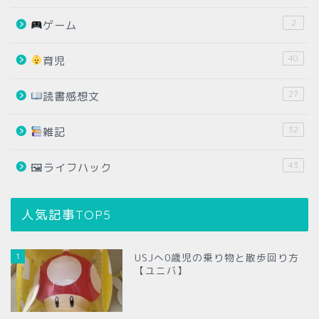
2
ゲーム
40
育児
27
読書感想文
32
雑記
43
🖼ライフハック
人気記事TOP5
1
USJへ0歳児の乗り物と散歩回り方
【ユニバ】