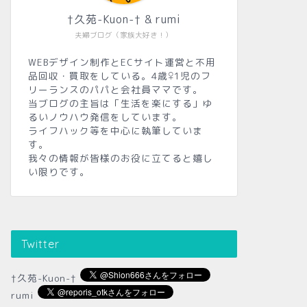
†久苑-Kuon-† & rumi
夫婦ブログ（家族大好き！）
WEBデザイン制作とECサイト運営と不用
品回収・買取をしている。4歳♀1児のフ
リーランスのパパと会社員ママです。
当ブログの主旨は「生活を楽にする」ゆ
るいノウハウ発信をしています。
ライフハック等を中心に執筆していま
す。
我々の情報が皆様のお役に立てると嬉し
い限りです。
Twitter
†久苑-Kuon-†
rumi