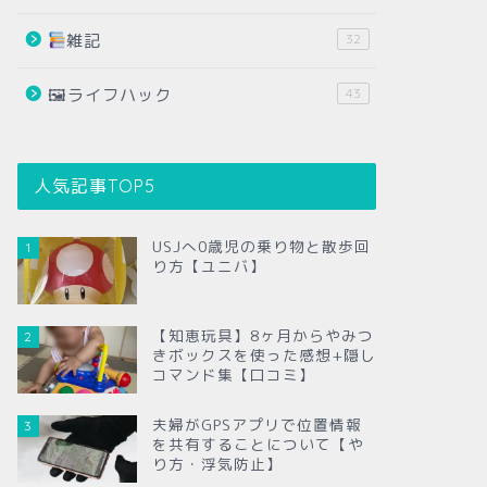
雑記
32
🖼ライフハック
43
人気記事TOP5
USJへ0歳児の乗り物と散歩回
1
り方【ユニバ】
【知恵玩具】8ヶ月からやみつ
2
きボックスを使った感想+隠し
コマンド集【口コミ】
夫婦がGPSアプリで位置情報
3
を共有することについて【や
り方・浮気防止】