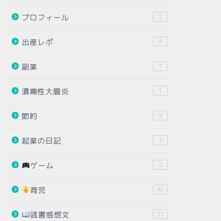
プロフィール
2
出産レポ
4
副業
7
潰瘍性大腸炎
1
節約
9
起業の日記
2
ゲーム
2
育児
40
読書感想文
27