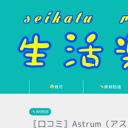
育児
資格勉強
資格勉強
〖口コミ〗Astrum（